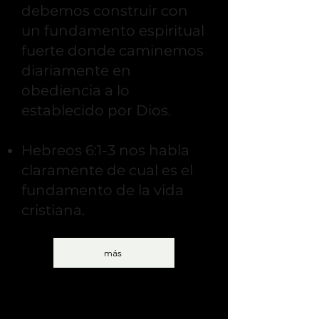
debemos construir con
un fundamento espiritual
fuerte donde caminemos
diariamente en
obediencia a lo
establecido por Dios.
Hebreos 6:1-3 nos habla
claramente de cual es el
fundamento de la vida
cristiana.
más