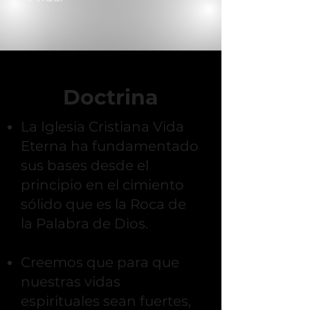
Doctrina
La Iglesia Cristiana Vida
Eterna ha fundamentado
sus bases desde el
principio en el cimiento
sólido que es la Roca de
la Palabra de Dios.
Creemos que para que
nuestras vidas
espirituales sean fuertes,