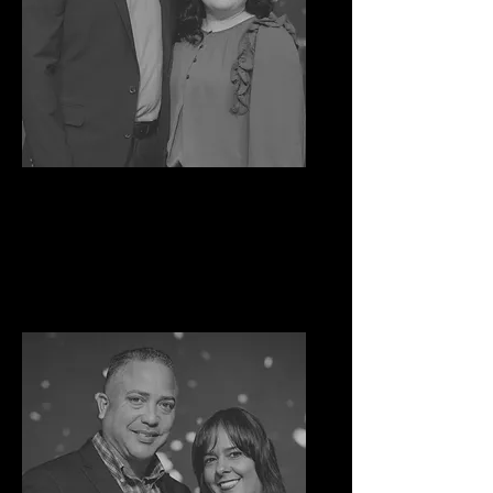
Jeff Y Bianca Torres-Arriaga
Pastores Asociados
Ministerio de Adoración