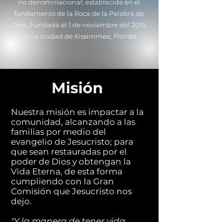
no denominacional; establecida en el
fundamento de la Roca de la Palabra de
Dios. Fundada el 1 de noviembre del 2015;
en la ciudad de Kissimmee, Florida
Misión
Nuestra misión es impactar a la
comunidad, alcanzando a las
familias por medio del
evangelio de Jesucristo; para
que sean restauradas por el
poder de Dios y obtengan la
Vida Eterna, de esta forma
cumpliendo con la Gran
Comisión que Jesucristo nos
dejo.
"Y la manera de tener vida