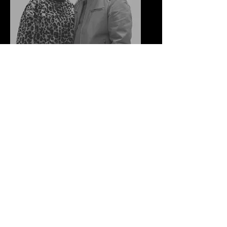
Nomar Y Melissa Ayala
Pastores Asociados
Ministerio de Evangelismo