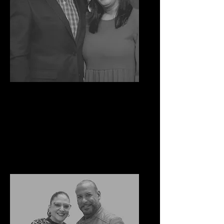
Joaquin Y Samaly
Marrero-Bernard
Pastores Asociados
Ministerio de Jóvenes Y
Consejeria