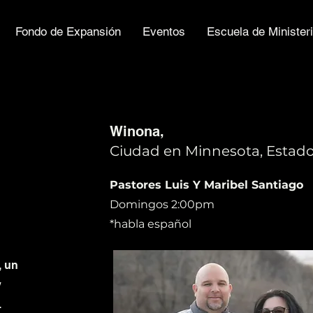
Fondo de Expansión
Eventos
Escuela de Minister
Winona,
Ciudad en Minnesota, Estad
Pastores Luis Y Maribel Santiago
Domingos 2:00pm
*habla español
, un
y
.