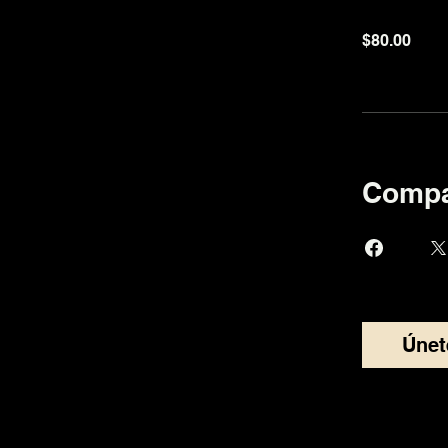
$80.00
Compa
Únet