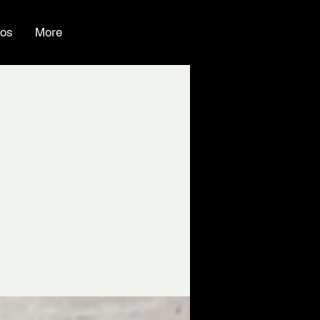
ios
More